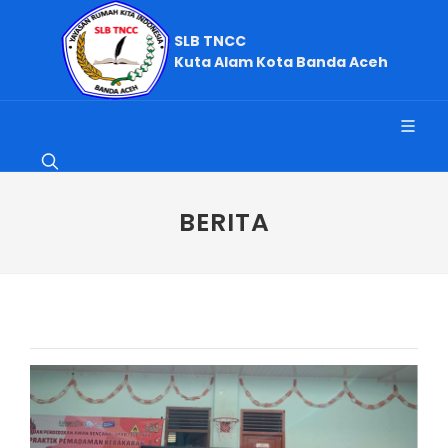
SLB TNCC
Kuta Alam Kota Banda Aceh
BERITA