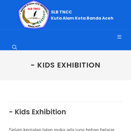
SLB TNCC
Kuta Alam Kota Banda Aceh
- KIDS EXHIBITION
- Kids Exhibition
Selain kegiatan tatap muka ada juga beban belajar