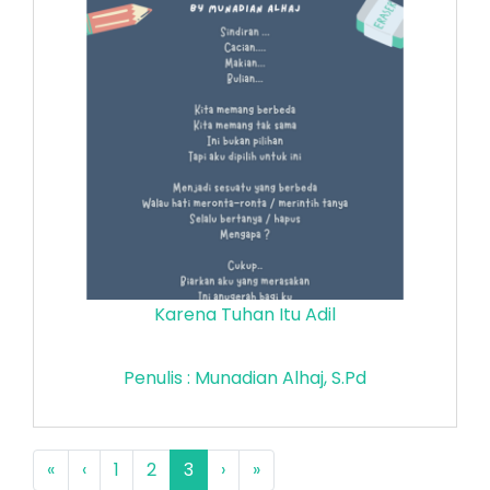
Karena Tuhan Itu Adil
Penulis : Munadian Alhaj, S.Pd
«
‹
1
2
3
›
»