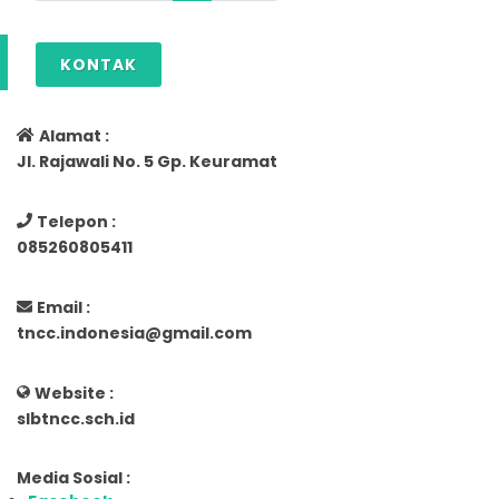
KONTAK
Alamat :
Jl. Rajawali No. 5 Gp. Keuramat
Telepon :
085260805411
Email :
tncc.indonesia@gmail.com
Website :
slbtncc.sch.id
Media Sosial :