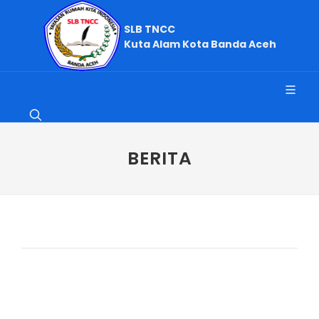
SLB TNCC
Kuta Alam Kota Banda Aceh
BERITA