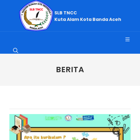
SLB TNCC
Kuta Alam Kota Banda Aceh
BERITA