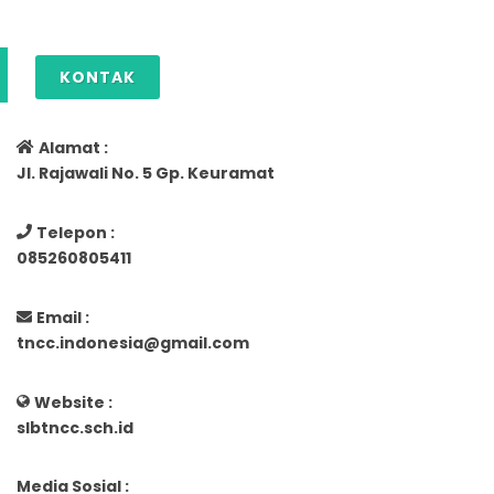
KONTAK
Alamat :
Jl. Rajawali No. 5 Gp. Keuramat
Telepon :
085260805411
Email :
tncc.indonesia@gmail.com
Website :
slbtncc.sch.id
Media Sosial :