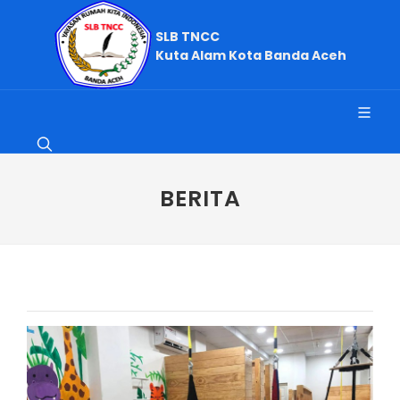
SLB TNCC
Kuta Alam Kota Banda Aceh
BERITA