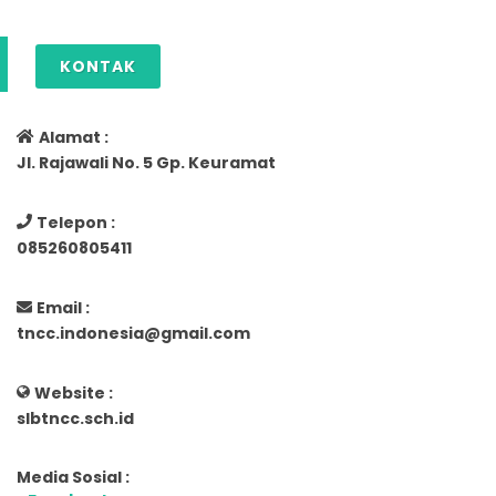
KONTAK
Alamat :
Jl. Rajawali No. 5 Gp. Keuramat
Telepon :
085260805411
Email :
tncc.indonesia@gmail.com
Website :
slbtncc.sch.id
Media Sosial :